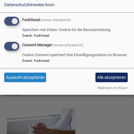
Gottesdienst mit Abendmahl
Datenschutzhinweise
lesen.
Pfarrer Graf
Dürrenwaid
Christus-Kirche Dürrenwaid
Funktional
(immer erforderlich)
Speichern von Daten: Cookie für die Benutzersitzung
Zweck
:
Funktional
Consent Manager
(immer erforderlich)
Cookie Consent speichert Ihre Einwilligungsstatus im Browser
Zweck
:
Funktional
Auswahl akzeptieren
Alle akzeptieren
Mi, 12.8. 15 Uhr
Bibelstunde der LKG in Steinbach
Realisiert mit Klaro!
Ohne Ort