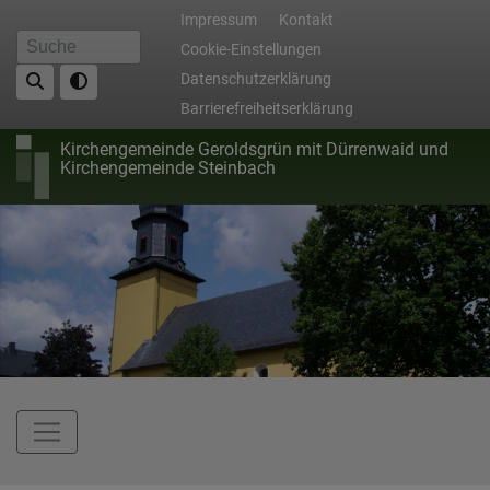
Direkt
Fußbereichsmenü
Impressum
Kontakt
zum
Cookie-Einstellungen
Suche
Inhalt
Datenschutzerklärung
Barrierefreiheitserklärung
Kirchengemeinde Geroldsgrün mit Dürrenwaid und
Kirchengemeinde Steinbach
Hauptnavigation