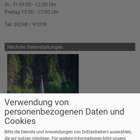
Di - Fr 09:00 - 12:00 Uhr
Freitag 15:00 - 17:00 Uhr
Tel. 09288 / 91018
Nächste Veranstaltungen
Verwendung von
personenbezogenen Daten und
Cookies
Bitte die Dienste und Anwendungen von Drittanbietern auswählen,
So, 9.8. 10 Uhr
die wir nutzen möchten.
Für weitere Informationen bitte unsere