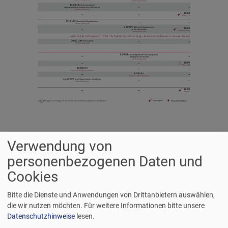
Verwendung von
Kontakt
personenbezogenen Daten und
Cookies
Sie erreichen uns:
Bitte die Dienste und Anwendungen von Drittanbietern auswählen,
Di - Fr 09:00 - 12:00 Uhr
die wir nutzen möchten.
Für weitere Informationen bitte unsere
Freitag 15:00 - 17:00 Uhr
Datenschutzhinweise
lesen.