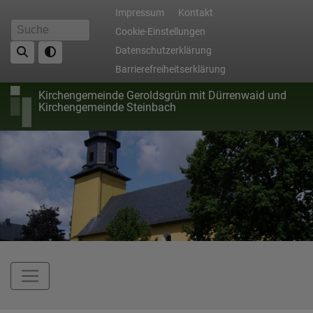
Direkt
Fußbereichsmenü
Impressum
Kontakt
zum
Cookie-Einstellungen
Suche
Inhalt
Datenschutzerklärung
Barrierefreiheitserklärung
Kirchengemeinde Geroldsgrün mit Dürrenwaid und
Kirchengemeinde Steinbach
Hauptnavigation