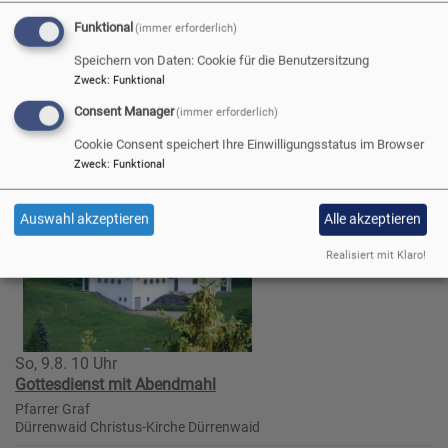
Tel. 09288 / 91018
Funktional
(immer erforderlich)
Speichern von Daten: Cookie für die Benutzersitzung
Nächste Veranstaltungen
Zweck
:
Funktional
Consent Manager
(immer erforderlich)
Cookie Consent speichert Ihre Einwilligungsstatus im Browser
Zweck
:
Funktional
Auswahl akzeptieren
Alle akzeptieren
Realisiert mit Klaro!
So, 9.8. 10 Uhr
Gottesdienst mit Abendmahl
Pfarrer Graf
Dürrenwaid
Christus-Kirche Dürrenwaid