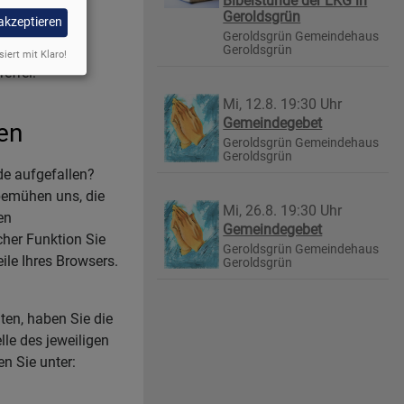
Bibelstunde der LKG in
Geroldsgrün
 akzeptieren
Geroldsgrün
Gemeindehaus
Geroldsgrün
siert mit Klaro!
efrei:
Mi, 12.8. 19:30 Uhr
Gemeindegebet
en
Geroldsgrün
Gemeindehaus
Geroldsgrün
de aufgefallen?
bemühen uns, die
Mi, 26.8. 19:30 Uhr
en
Gemeindegebet
cher Funktion Sie
Geroldsgrün
Gemeindehaus
ile Ihres Browsers.
Geroldsgrün
lten, haben Sie die
lle des jeweiligen
n Sie unter: