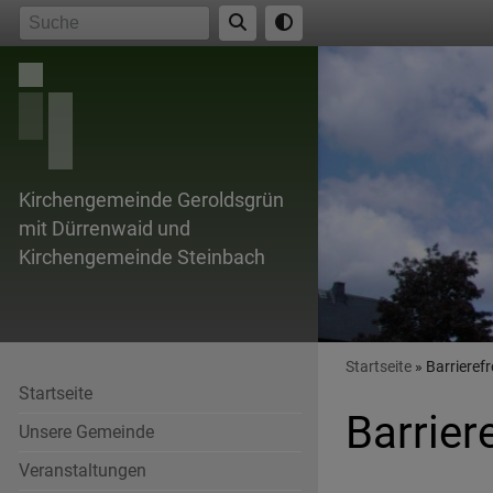
Direkt
Suche
zum
Inhalt
Kirchengemeinde Geroldsgrün
mit Dürrenwaid und
Kirchengemeinde Steinbach
Breadcr
Startseite
Barrierefr
Startseite
Barrier
Unsere Gemeinde
Veranstaltungen