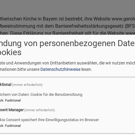
therischen Kirche in Bayern ist bestrebt, ihre Website www.gero
Übereinstimmung mit dem Barrierefreiheitsstärkungsgesetz (BFSG
en. Diese Erklärung zur Barrierefreiheit gilt für die Website ww
ndung von personenbezogenen Date
ookies
Vereinbarkeit mit den Anforderungen
enste und Anwendungen von Drittanbietern auswählen, die wir nutzen möc
rmationen bitte unsere
Datenschutzhinweise
lesen.
roldsgruen-evangelisch.de ist aufgrund der folgenden Unverei
e mit dem Barrierefreiheitsstärkungsgesetz (BFSG) vereinbar.
ktional
(immer erforderlich)
ichern von Daten: Cookie für die Benutzersitzung
ungen in der Barrierefreiheit beim 
ck
:
Funktional
classic
sent Manager
(immer erforderlich)
kie Consent speichert Ihre Einwilligungsstatus im Browser
k_classic einfügen
ck
:
Funktional