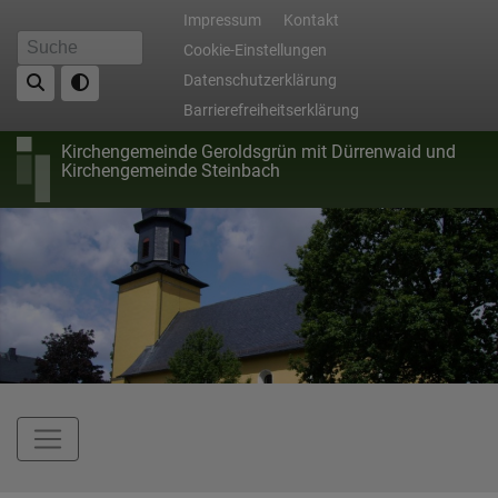
Direkt
Fußbereichsmenü
Impressum
Kontakt
zum
Cookie-Einstellungen
Suche
Inhalt
Datenschutzerklärung
Barrierefreiheitserklärung
Kirchengemeinde Geroldsgrün mit Dürrenwaid und
Kirchengemeinde Steinbach
Hauptnavigation