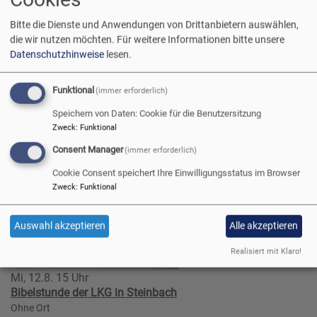
Bitte die Dienste und Anwendungen von Drittanbietern auswählen,
die wir nutzen möchten.
Für weitere Informationen bitte unsere
Datenschutzhinweise
lesen.
So, 9.8. 10 Uhr
Funktional
(immer erforderlich)
Gottesdienst mit Abendmahl
Speichern von Daten: Cookie für die Benutzersitzung
Pfarrer Graf
Dürrenwaid
Christus-Kirche Dürrenwaid
Zweck
:
Funktional
Consent Manager
(immer erforderlich)
Cookie Consent speichert Ihre Einwilligungsstatus im Browser
Zweck
:
Funktional
Auswahl akzeptieren
Alle akzeptieren
Realisiert mit Klaro!
Mi, 12.8. 15 Uhr
Bibelstunde der LKG in Steinbach
Ohne Ort