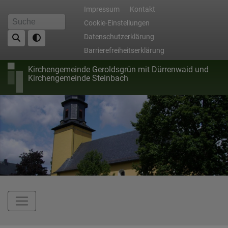
Direkt
Fußbereichsmenü
Impressum
Kontakt
zum
Cookie-Einstellungen
Suche
Inhalt
Datenschutzerklärung
Barrierefreiheitserklärung
Kirchengemeinde Geroldsgrün mit Dürrenwaid und
Kirchengemeinde Steinbach
Hauptnavigation